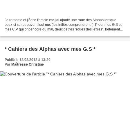
Je remonte et j'édite l'article car j'ai ajouté une roue des Alphas lorsque
ceux-ci se retrouvent tout nus (les initiés comprendront! ). P our mes G.S et
mes C.P qui ont encore du mal, deux petites "roues des lettres", fortement
inspirées de cette découverte...
* Cahiers des Alphas avec mes G.S *
Publié le 12/02/2012 à 13:20
Par
Maîtresse Christine