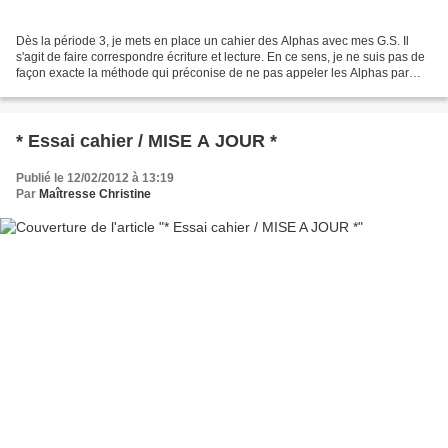
Dès la période 3, je mets en place un cahier des Alphas avec mes G.S. Il
s'agit de faire correspondre écriture et lecture. En ce sens, je ne suis pas de
façon exacte la méthode qui préconise de ne pas appeler les Alphas par
leur dénomination usuelle (à...
* Essai cahier / MISE A JOUR *
Publié le 12/02/2012 à 13:19
Par
Maîtresse Christine