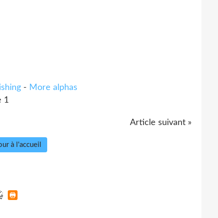
ishing
-
More alphas
Article suivant »
ur à l'accueil