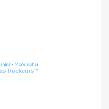
ishing
-
More alphas
has Rockeurs *