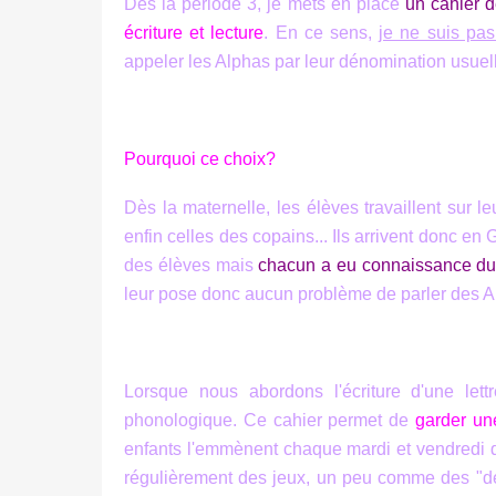
Dès la période 3, je mets en place
un cahier 
écriture et lecture
. En ce sens,
je ne suis pa
appeler les Alphas par leur dénomination usuelle
Pourquoi ce choix?
Dès la maternelle, les élèves travaillent sur le
enfin celles des copains... Ils arrivent donc e
des élèves mais
chacun a eu connaissance du 
leur pose donc aucun problème de parler des Al
Lorsque nous abordons l'écriture d'une lett
phonologique. Ce cahier permet de
garder un
enfants l'emmènent chaque mardi et vendredi d
régulièrement des jeux, un peu comme des "devo