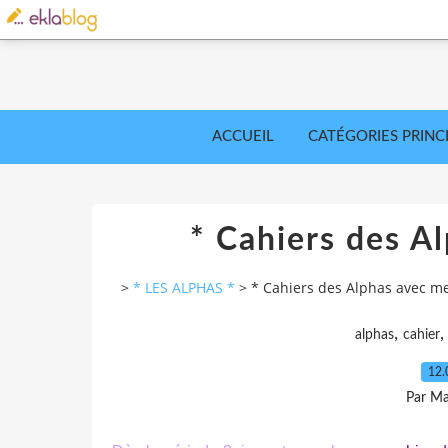
ACCUEIL
CATÉGORIES PRINC
* Cahiers des A
>
* LES ALPHAS *
>
* Cahiers des Alphas avec me
,
alphas
cahier
12.
Par Ma