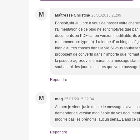
M
Maîtresse Christine
26/01/2015 21:09
Bonsoir,<br /> Libre à vous de passer votre chemin.
l'alimentation de ce blog ne sont motivés que par
documents en PDF car en version modifiable, ils pe
(notamment ce type-là). La tenue d'un blog est é
bien d'autres choses dans la vie.Si vous souhaitez
proposent de convertir dans n'importe quel format 
la pseudo-agressivité émanant du message standa
souhaitant des jours meilleurs que votre passage i
Répondre
M
meg
25/01/2015 22:04
Ah ben je viens juste de lire le message d'avertis
demander de version modifiable de vos documents! 
modifie pas les prénoms, aucun sens... Dans ce cas 
Répondre