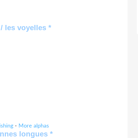
 / les voyelles *
ishing
-
More alphas
onnes longues *