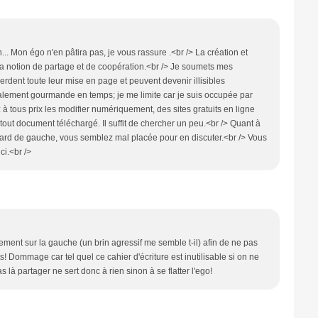
.. Mon égo n'en pâtira pas, je vous rassure .<br /> La création et
 la notion de partage et de coopération.<br /> Je soumets mes
rdent toute leur mise en page et peuvent devenir illisibles
galement gourmande en temps; je me limite car je suis occupée par
 à tous prix les modifier numériquement, des sites gratuits en ligne
tout document téléchargé. Il suffit de chercher un peu.<br /> Quant à
rd de gauche, vous semblez mal placée pour en discuter.<br /> Vous
ci.<br />
sement sur la gauche (un brin agressif me semble t-il) afin de ne pas
Dommage car tel quel ce cahier d'écriture est inutilisable si on ne
là partager ne sert donc à rien sinon à se flatter l'ego!