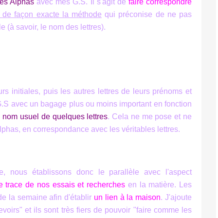
des Alphas
avec mes G.S. Il s'agit de
faire correspondre
s de façon exacte la méthode
qui préconise de ne pas
 (à savoir, le nom des lettres).
urs initiales, puis les autres lettres de leurs prénoms et
n G.S avec un bagage plus ou moins important en fonction
nom usuel de quelques lettres
. Cela ne me pose et ne
phas, en correspondance avec les véritables lettres.
re, nous établissons donc le parallèle avec l'aspect
e trace de nos essais et recherches
en la matière. Les
e la semaine afin d'établir
un lien à la maison
. J'ajoute
irs" et ils sont très fiers de pouvoir "faire comme les