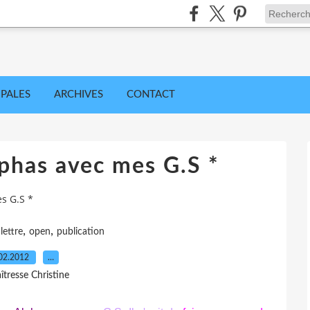
IPALES
ARCHIVES
CONTACT
lphas avec mes G.S *
s G.S *
,
,
,
lettre
open
publication
02.2012
…
îtresse Christine