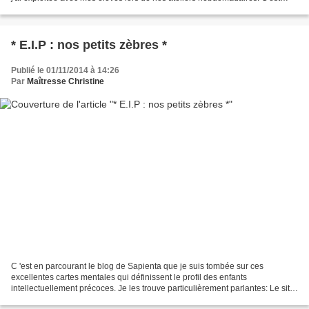
l'Editeur Albin Michel qui...
* E.I.P : nos petits zèbres *
Publié le 01/11/2014 à 14:26
Par
Maîtresse Christine
C 'est en parcourant le blog de Sapienta que je suis tombée sur ces
excellentes cartes mentales qui définissent le profil des enfants
intellectuellement précoces. Je les trouve particulièrement parlantes: Le site
REPAIRAGE qui est à l'origine de ces documents...