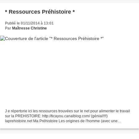
* Ressources Préhistoire *
Publié le 01/11/2014 à 13:01
Par
Maîtresse Christine
J e répertorie ici les ressources trouvées sur le net pour alimenter le travail
sur la PREHISTOIRE: http://ticayou.canalblog.com/ (génial!!!!)
laprehistoire.net Ma Préhistoire Les origines de l'homme (avec une
animation sur l'évolution de l'homme). Les...