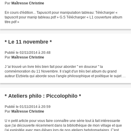
Par
Maîtresse Christine
En cours d'édition... Tapuscrit pour manipulation tableau: Télécharger «
tapuscrit pour manip tableau.pdf » G.S Télécharger « L1 couverture album
titre.pdf »
* Le 11 novembre *
Publié le 02/11/2014 à 20:48
Par
Maîtresse Christine
J 'ai trouvé un livre très bien fait pour aborder " en douceur " la
commémoration du 11 Novembre. Il s'agit d'un très bel album du grand
auteur Elzbieta qui aborde sous l'angle philosophique et poétique le sujet de
la guerre: Flon-Flon et Musette sont...
* Ateliers philo : Piccolophilo *
Publié le 01/11/2014 à 20:59
Par
Maîtresse Christine
U n petit article pour vous faire connaître une série tout à fait intéressante
que j'ai découverte récemment dans la bibliothèque de mon village et que
j'ai exploitée avec mes élèves lors de nos ateliers hebdomadaires. C'est