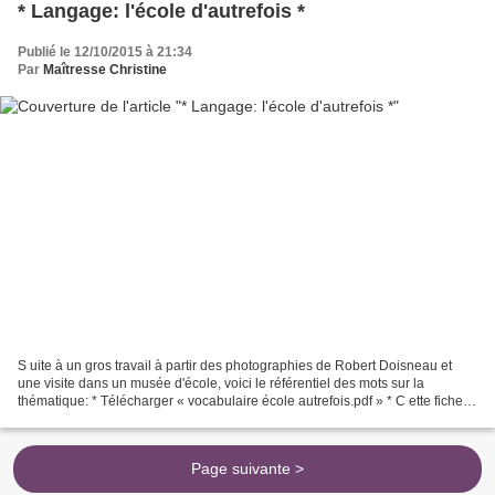
* Langage: l'école d'autrefois *
Publié le 12/10/2015 à 21:34
Par
Maîtresse Christine
S uite à un gros travail à partir des photographies de Robert Doisneau et
une visite dans un musée d'école, voici le référentiel des mots sur la
thématique: * Télécharger « vocabulaire école autrefois.pdf » * C ette fiche
trouvera sa place dans le cahier...
Page suivante >