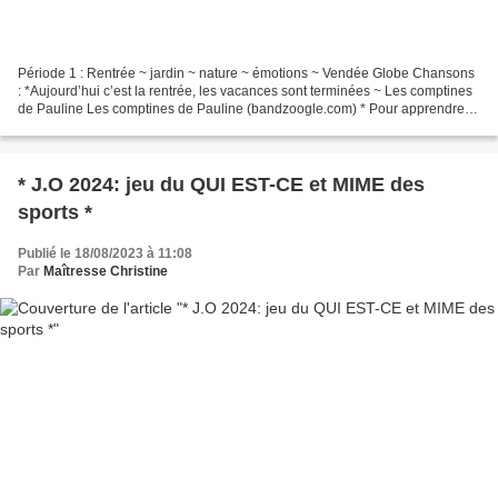
Période 1 : Rentrée ~ jardin ~ nature ~ émotions ~ Vendée Globe Chansons
: *Aujourd’hui c’est la rentrée, les vacances sont terminées ~ Les comptines
de Pauline Les comptines de Pauline (bandzoogle.com) * Pour apprendre à
chuchoter ~ Charivari « Chuchoti...
* J.O 2024: jeu du QUI EST-CE et MIME des
sports *
Publié le 18/08/2023 à 11:08
Par
Maîtresse Christine