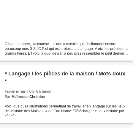
C haque année, j'accouche ... d'une mascotte qu'affectionnent encore
beaucoup mes G.S / C.P et qui est prétexte au langage. V oici les précédents
grands frères: E t voici à quoi devrait à peu près ressembler le petit dernier:
Et I l ne sera sûrement pas...
* Langage / les pièces de la maison / Mots doux
*
Publié le 30/11/2015 à 08:08
Par
Maîtresse Christine
Voici quelques illustrations permettant de travailler en langage sur les lieux
de l'histoire des Mots doux de Carl Norac: *Télécharger « lieux histoire.pdf
»* *~* *