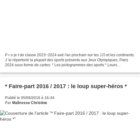
P r o je t de classe 2023~2024 axé l'an prochain sur les J.O et les continents.
J 'ai répertorié la plupart des sports présents aux Jeux Olympiques, Paris
2024 sous forme de cartes: * Les pictogrammes des sports * Leurs
correspondances à l'effigie les...
* Faire-part 2016 / 2017 : le loup super-héros *
Publié le 05/08/2016 à 16:44
Par
Maîtresse Christine