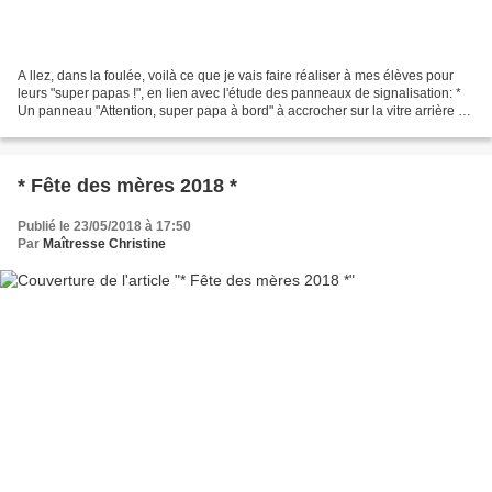
A llez, dans la foulée, voilà ce que je vais faire réaliser à mes élèves pour
leurs "super papas !", en lien avec l'étude des panneaux de signalisation: *
Un panneau "Attention, super papa à bord" à accrocher sur la vitre arrière de
la voiture ... ou...
* Fête des mères 2018 *
Publié le 23/05/2018 à 17:50
Par
Maîtresse Christine