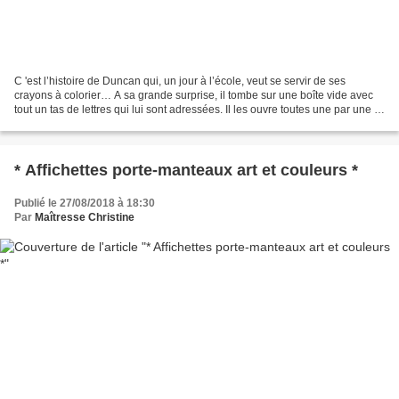
C 'est l’histoire de Duncan qui, un jour à l’école, veut se servir de ses
crayons à colorier… A sa grande surprise, il tombe sur une boîte vide avec
tout un tas de lettres qui lui sont adressées. Il les ouvre toutes une par une :
des plaintes, des remarques,...
* Affichettes porte-manteaux art et couleurs *
Publié le 27/08/2018 à 18:30
Par
Maîtresse Christine