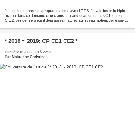
J e continue dans mes programmations avec l'E.P.S. Je vais tester le triple
niveau dans ce domaine et je crains le grand écart entre mes C.P et mes
C.E.2, ces derniers étant déjà assez matures au niveau moteur. J'ai essayé
de trouver des activités où...
* 2018 ~ 2019: CP CE1 CE2 *
Publié le 05/08/2018 à 22:50
Par
Maîtresse Christine