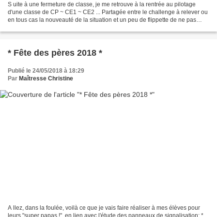
S uite à une fermeture de classe, je me retrouve à la rentrée au pilotage
d'une classe de CP ~ CE1 ~ CE2 ... Partagée entre le challenge à relever ou
en tous cas la nouveauté de la situation et un peu de flippette de ne pas
assurer sur ce triple niveau,...
* Fête des pères 2018 *
Publié le 24/05/2018 à 18:29
Par
Maîtresse Christine
A llez, dans la foulée, voilà ce que je vais faire réaliser à mes élèves pour
leurs "super papas !", en lien avec l'étude des panneaux de signalisation: *