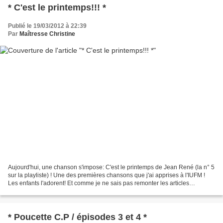
* C'est le printemps!!! *
Publié le 19/03/2012 à 22:39
Par
Maîtresse Christine
Aujourd'hui, une chanson s'impose: C'est le printemps de Jean René (la n° 5
sur la playliste) ! Une des premières chansons que j'ai apprises à l'IUFM !
Les enfants l'adorent! Et comme je ne sais pas remonter les articles
(HEEELLLPPPP! ), voici le lien...
* Poucette C.P / épisodes 3 et 4 *