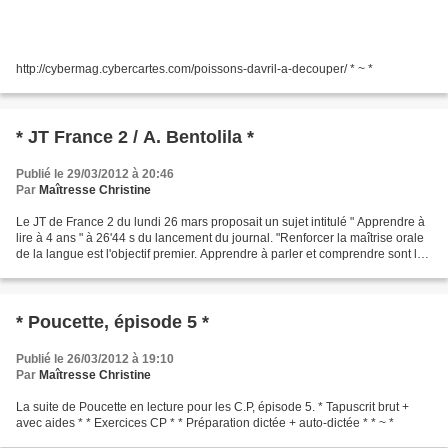
http://cybermag.cybercartes.com/poissons-davril-a-decouper/ * ~ *
* JT France 2 / A. Bentolila *
Publié le 29/03/2012 à 20:46
Par
Maîtresse Christine
Le JT de France 2 du lundi 26 mars proposait un sujet intitulé " Apprendre à
lire à 4 ans " à 26'44 s du lancement du journal. "Renforcer la maîtrise orale
de la langue est l'objectif premier. Apprendre à parler et comprendre sont les
enjeux de la maternelle....
* Poucette, épisode 5 *
Publié le 26/03/2012 à 19:10
Par
Maîtresse Christine
La suite de Poucette en lecture pour les C.P, épisode 5. * Tapuscrit brut +
avec aides * * Exercices CP * * Préparation dictée + auto-dictée * * ~ *