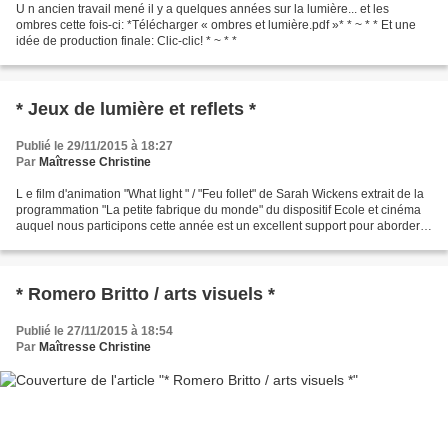
U n ancien travail mené il y a quelques années sur la lumière... et les
ombres cette fois-ci: *Télécharger « ombres et lumière.pdf »* * ~ * * Et une
idée de production finale: Clic-clic! * ~ * *
* Jeux de lumière et reflets *
Publié le 29/11/2015 à 18:27
Par
Maîtresse Christine
L e film d'animation "What light " / "Feu follet" de Sarah Wickens extrait de la
programmation "La petite fabrique du monde" du dispositif Ecole et cinéma
auquel nous participons cette année est un excellent support pour aborder
la lumière, les reflets......
* Romero Britto / arts visuels *
Publié le 27/11/2015 à 18:54
Par
Maîtresse Christine