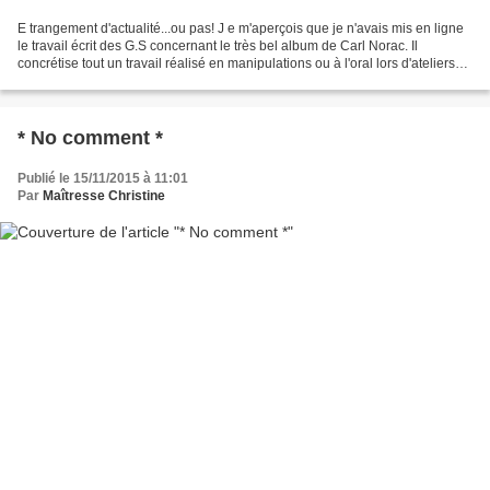
E trangement d'actualité...ou pas! J e m'aperçois que je n'avais mis en ligne
le travail écrit des G.S concernant le très bel album de Carl Norac. Il
concrétise tout un travail réalisé en manipulations ou à l'oral lors d'ateliers
dédiés. * L1 couverture...
* No comment *
Publié le 15/11/2015 à 11:01
Par
Maîtresse Christine