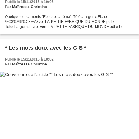
Publié le 15/11/2015 à 19:05
Par
Maîtresse Christine
Quelques documents "Ecole et cinéma": Télécharger « Fiche-
%C3%A9l%C3%A8ve_LA-PETITE-FABRIQUE-DU-MONDE.pdf »
Télécharger « Livret-vert_LA-PETITE-FABRIQUE-DU-MONDE.pdf » Le
dossier pédagogique: http://enfancesaucinema.net/pdf/fabrique-monde.pdf
http://www.cddp95.ac-
versailles.fr/cinema/IMG/pdf/_accompagnementLPFDM_-_.pdf...
* Les mots doux avec les G.S *
Publié le 15/11/2015 à 18:02
Par
Maîtresse Christine