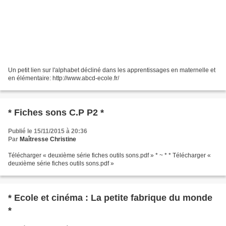
Un petit lien sur l'alphabet décliné dans les apprentissages en maternelle et
en élémentaire: http://www.abcd-ecole.fr/
* Fiches sons C.P P2 *
Publié le 15/11/2015 à 20:36
Par
Maîtresse Christine
Télécharger « deuxième série fiches outils sons.pdf » * ~ * * Télécharger «
deuxième série fiches outils sons.pdf »
* Ecole et cinéma : La petite fabrique du monde
*