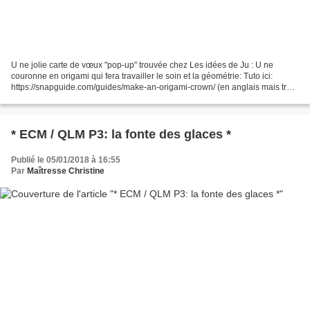
U ne jolie carte de vœux "pop-up" trouvée chez Les idées de Ju : U ne
couronne en origami qui fera travailler le soin et la géométrie: Tuto ici:
https://snapguide.com/guides/make-an-origami-crown/ (en anglais mais très
facile à comprendre et à réaliser)....
* ECM / QLM P3: la fonte des glaces *
Publié le 05/01/2018 à 16:55
Par
Maîtresse Christine