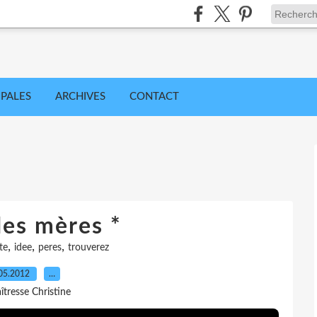
IPALES
ARCHIVES
CONTACT
des mères *
,
,
,
te
idee
peres
trouverez
05.2012
…
îtresse Christine