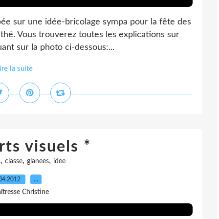
mbée sur une idée-bricolage sympa pour la fête des
à thé. Vous trouverez toutes les explications sur
uant sur la photo ci-dessous:...
ire la suite
rts visuels *
,
,
,
s
classe
glanees
idee
04.2012
…
îtresse Christine