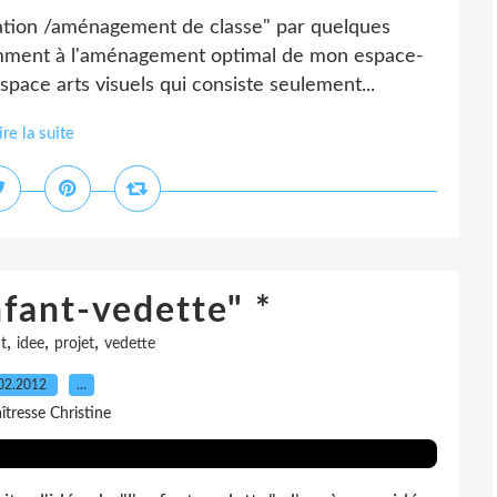
sation /aménagement de classe" par quelques
stamment à l'aménagement optimal de mon espace-
espace arts visuels qui consiste seulement...
ire la suite
fant-vedette" *
,
,
,
t
idee
projet
vedette
02.2012
…
îtresse Christine