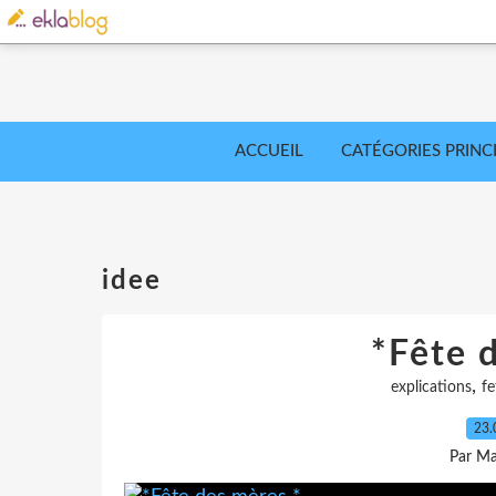
ACCUEIL
CATÉGORIES PRINC
idee
*Fête 
,
explications
fe
23.
Par Ma