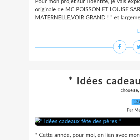
Pour mon projet sur l'identité, je vais expl
originale de MC POISSON ET LOUISE SARR
MATERNELLE,VOIR GRAND ! " et largement r
L
* Idées cadeau
chouette
12.
Par Ma
* Cette année, pour moi, en lien avec mon 