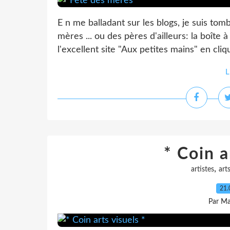
E n me balladant sur les blogs, je suis to
mères ... ou des pères d'ailleurs: la boîte 
l'excellent site "Aux petites mains" en cliq
L
* Coin a
,
artistes
art
21.
Par Ma