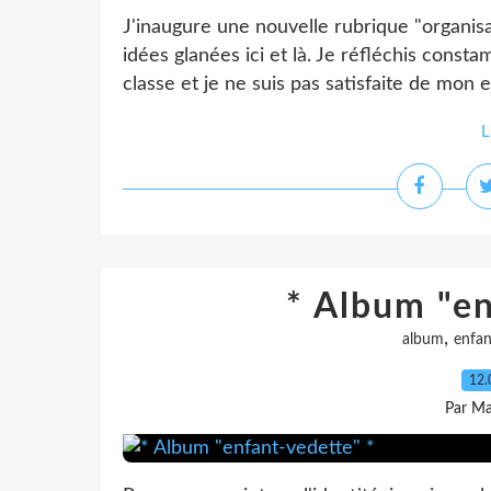
J'inaugure une nouvelle rubrique "organi
idées glanées ici et là. Je réfléchis con
classe et je ne suis pas satisfaite de mon 
L
* Album "en
,
album
enfan
12.
Par Ma