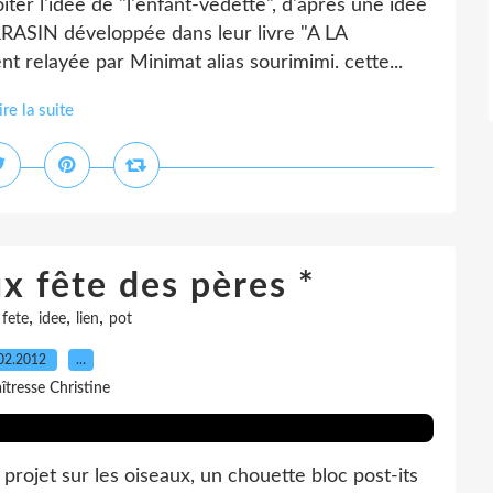
oiter l'idée de "l'enfant-vedette", d'après une idée
ASIN développée dans leur livre "A LA
elayée par Minimat alias sourimimi. cette...
ire la suite
x fête des pères *
,
,
,
,
fete
idee
lien
pot
02.2012
…
îtresse Christine
projet sur les oiseaux, un chouette bloc post-its