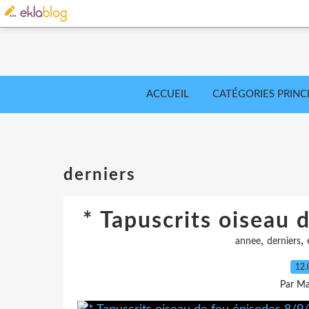
ACCUEIL
CATÉGORIES PRINC
derniers
* Tapuscrits oiseau 
,
,
annee
derniers
12.
Par Ma