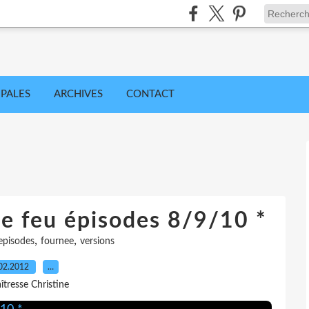
IPALES
ARCHIVES
CONTACT
de feu épisodes 8/9/10 *
,
,
episodes
fournee
versions
02.2012
…
îtresse Christine