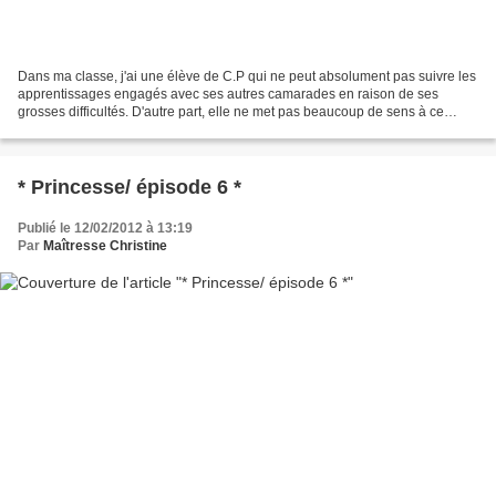
Dans ma classe, j'ai une élève de C.P qui ne peut absolument pas suivre les
apprentissages engagés avec ses autres camarades en raison de ses
grosses difficultés. D'autre part, elle ne met pas beaucoup de sens à ce
qu'elle fait; elle est dans le "faire...
* Princesse/ épisode 6 *
Publié le 12/02/2012 à 13:19
Par
Maîtresse Christine