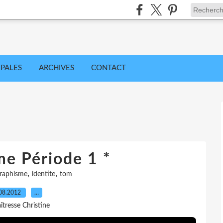
IPALES
ARCHIVES
CONTACT
me Période 1 *
,
,
raphisme
identite
tom
08.2012
…
îtresse Christine