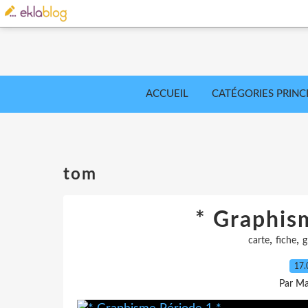
ACCUEIL
CATÉGORIES PRINC
tom
* Graphis
,
,
carte
fiche
g
17.
Par Ma