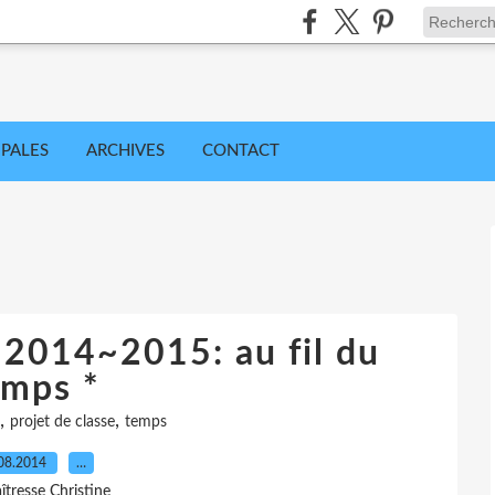
IPALES
ARCHIVES
CONTACT
e 2014~2015: au fil du
emps *
,
,
projet de classe
temps
08.2014
…
îtresse Christine