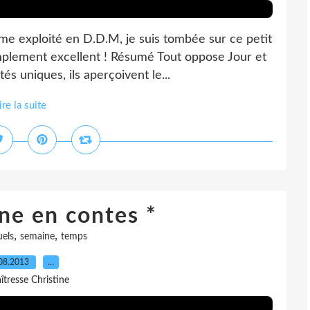
me exploité en D.D.M, je suis tombée sur ce petit
mplement excellent ! Résumé Tout oppose Jour et
s uniques, ils aperçoivent le...
ire la suite
ne en contes *
,
,
uels
semaine
temps
08.2013
…
îtresse Christine