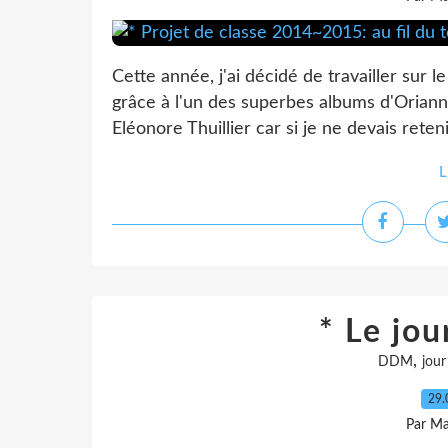
Cette année, j'ai décidé de travailler sur l
grâce à l'un des superbes albums d'Orianne
Eléonore Thuillier car si je ne devais reten
L
* Le jou
,
DDM
jour
29.
Par Ma