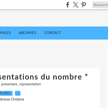
IPALES
ARCHIVES
CONTACT
ésentations du nombre *
,
,
presentant
representation
05.2012
…
îtresse Christine