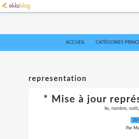
ACCUEIL
CATÉGORIES PRINC
representation
* Mise à jour repr
,
,
lie
nombre
outil
20.
Par Ma