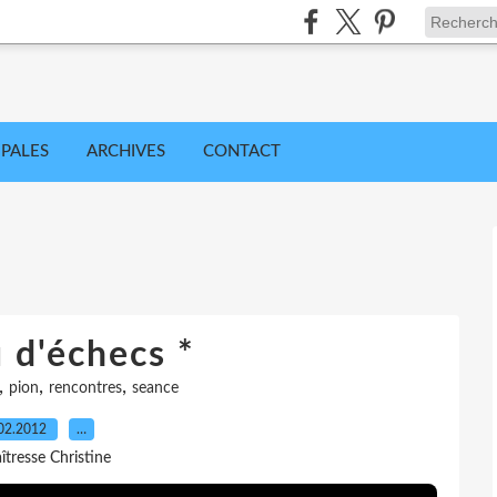
IPALES
ARCHIVES
CONTACT
u d'échecs *
,
,
,
pion
rencontres
seance
02.2012
…
îtresse Christine