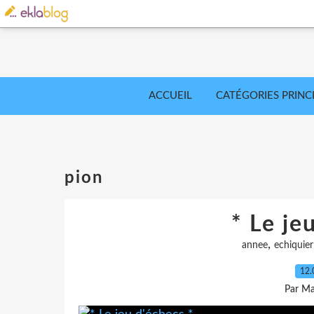
ACCUEIL
CATÉGORIES PRINC
pion
* Le je
,
annee
echiquier
12.
Par Ma