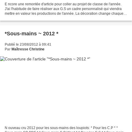
E ncore une remontée d'article pour coller au projet de classe de l'année.
J'ai l'habitude de faire réaliser aux G.S un cadre personnalisé qui viendra
mettre en valeur les productions de l'année. La décoration change chaque
année et comme nous allons...
*Sous-mains ~ 2012 *
Publié le 23/08/2012 à 09:41
Par
Maîtresse Christine
N ouveau cru 2012 pour les sous-mains des loupiots: * Pour les C.P * *