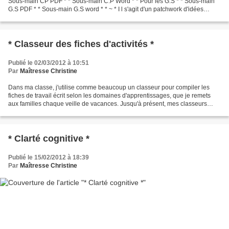
Sous-main CP PDF * * Sous-main C.P Word * * Pour les G.S * * Sous-main
G.S PDF * * Sous-main G.S word * * ~ * I l s'agit d'un patchwork d'idées
trouvées sur le net parmi les blogs...
* Classeur des fiches d'activités *
Publié le 02/03/2012 à 10:51
Par
Maîtresse Christine
Dans ma classe, j'utilise comme beaucoup un classeur pour compiler les
fiches de travail écrit selon les domaines d'apprentissages, que je remets
aux familles chaque veille de vacances. Jusqu'à présent, mes classeurs
n'étaient organisés que le plus simplement...
* Clarté cognitive *
Publié le 15/02/2012 à 18:39
Par
Maîtresse Christine