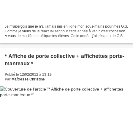
Je m'aperçois que je n'ai jamais mis en ligne mon sous-mains pour mes G.S.
Comme je viens de le réactualiser pour cette année à venir, c'est l'occasion.
A vous de modifier les étiquettes-élèves. Cette année, j'ai très peu de G.S
(année creuse!); de ce...
* Affiche de porte collective + affichettes porte-
manteaux *
Publié le 12/02/2012 à 13:19
Par
Maîtresse Christine