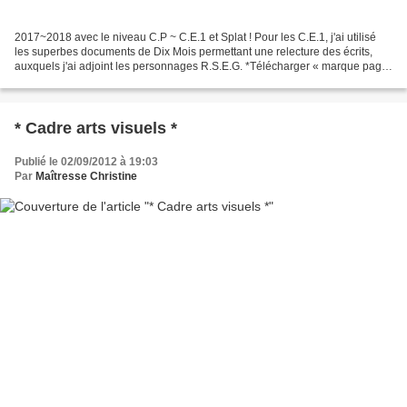
2017~2018 avec le niveau C.P ~ C.E.1 et Splat ! Pour les C.E.1, j'ai utilisé
les superbes documents de Dix Mois permettant une relecture des écrits,
auxquels j'ai adjoint les personnages R.S.E.G. *Télécharger « marque page
lecture cartouche sons.pdf »*...
* Cadre arts visuels *
Publié le 02/09/2012 à 19:03
Par
Maîtresse Christine