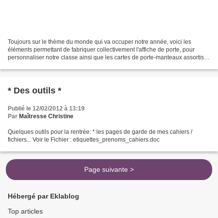
Toujours sur le thème du monde qui va occuper notre année, voici les
éléments permettant de fabriquer collectivement l'affiche de porte, pour
personnaliser notre classe ainsi que les cartes de porte-manteaux assortis.
Attention! Peinture, coloriage et...
* Des outils *
Publié le 12/02/2012 à 13:19
Par
Maîtresse Christine
Quelques outils pour la rentrée: * les pages de garde de mes cahiers /
fichiers... Voir le Fichier : etiquettes_prenoms_cahiers.doc
Page suivante >
Hébergé par Eklablog
Top articles