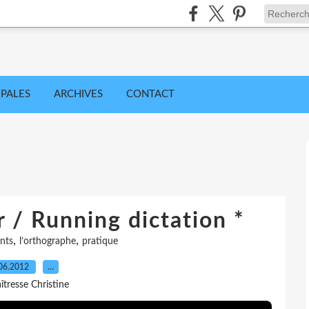
IPALES
ARCHIVES
CONTACT
r / Running dictation *
,
,
nts
l’orthographe
pratique
06.2012
…
îtresse Christine