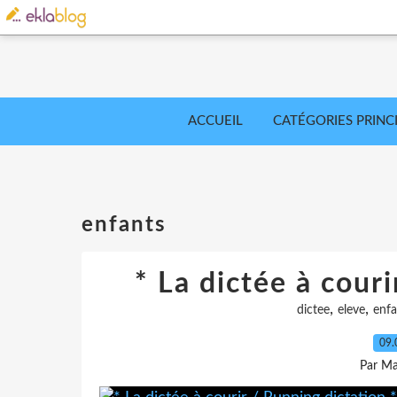
ACCUEIL
CATÉGORIES PRINC
enfants
* La dictée à couri
,
,
dictee
eleve
enfa
09.
Par Ma