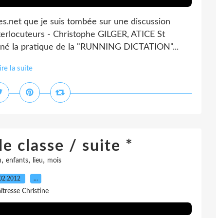
les.net que je suis tombée sur une discussion
nterlocuteurs - Christophe GILGER, ATICE St
nné la pratique de la "RUNNING DICTATION"...
ire la suite
e classe / suite *
,
,
,
n
enfants
lieu
mois
02.2012
…
îtresse Christine