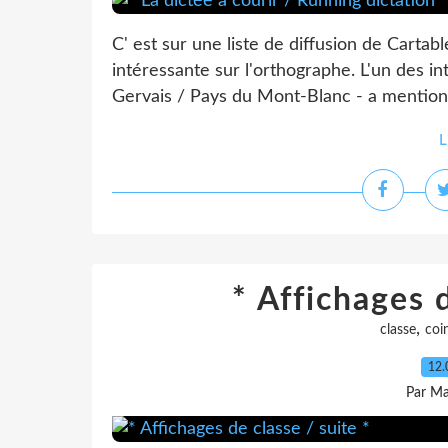
C' est sur une liste de diffusion de Cartab
intéressante sur l'orthographe. L'un des i
Gervais / Pays du Mont-Blanc - a mentio
L
* Affichages d
,
classe
coi
12.
Par Ma