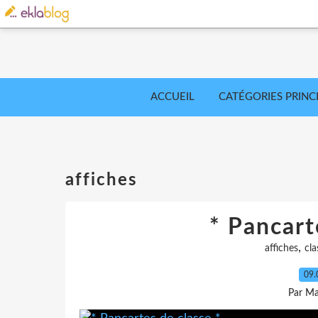
ACCUEIL
CATÉGORIES PRINC
affiches
* Pancart
,
affiches
cla
09.
Par Ma