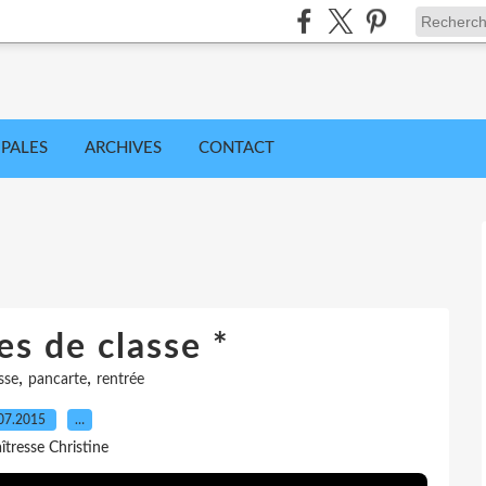
IPALES
ARCHIVES
CONTACT
es de classe *
,
,
sse
pancarte
rentrée
07.2015
…
îtresse Christine