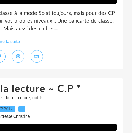
classe à la mode Splat toujours, mais pour des CP
our vos propres niveaux... Une pancarte de classe,
. Mais aussi des cadres...
ire la suite
la lecture ~ C.P *
,
,
,
as
belin
lecture
outils
02.2012
…
îtresse Christine