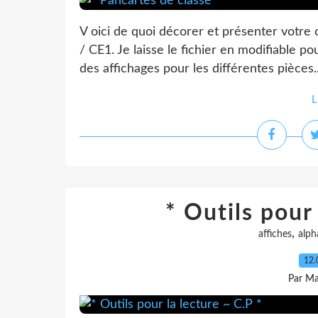
V oici de quoi décorer et présenter votre 
/ CE1. Je laisse le fichier en modifiable p
des affichages pour les différentes pièces..
L
* Outils pour 
,
affiches
alph
12.
Par Ma