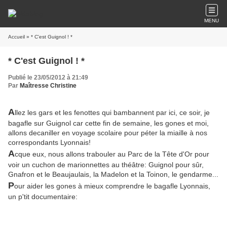
MENU
Accueil
» * C'est Guignol ! *
* C'est Guignol ! *
Publié le 23/05/2012 à 21:49
Par
Maîtresse Christine
A
llez les gars et les fenottes qui bambannent par ici, ce soir, je
bagafle sur Guignol car cette fin de semaine, les gones et moi,
allons decaniller en voyage scolaire pour péter la miaille à nos
correspondants Lyonnais!
A
cque eux, nous allons trabouler au Parc de la Tête d'Or pour
voir un cuchon de marionnettes au théâtre: Guignol pour sûr,
Gnafron et le Beaujaulais, la Madelon et la Toinon, le gendarme...
P
our aider les gones à mieux comprendre le bagafle Lyonnais,
un p'tit documentaire: