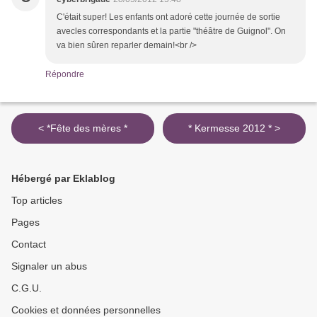
C'était super! Les enfants ont adoré cette journée de sortie
avecles correspondants et la partie "théâtre de Guignol". On
va bien sûren reparler demain!<br />
Répondre
< *Fête des mères *
* Kermesse 2012 * >
Hébergé par Eklablog
Top articles
Pages
Contact
Signaler un abus
C.G.U.
Cookies et données personnelles