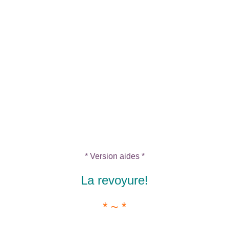
* Version aides *
La revoyure!
* ~ *