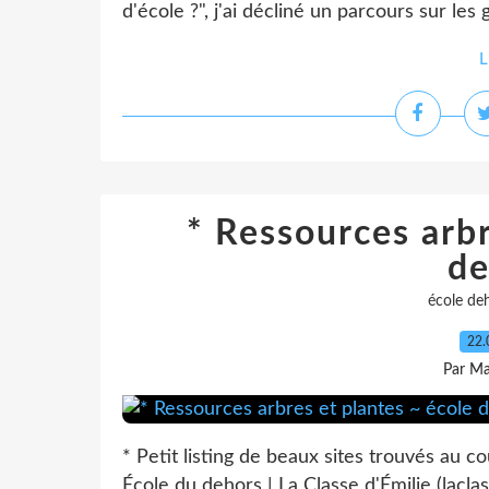
d'école ?", j'ai décliné un parcours sur les 
L
* Ressources arbr
de
école de
22.
Par Ma
* Petit listing de beaux sites trouvés au 
École du dehors | La Classe d'Émilie (lac