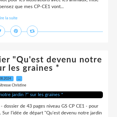
lot pour les illustrations avec les animaux; mise
 pensez que mes CP-CE1 vont...
ire la suite
ier "Qu'est devenu notre
ur les graines *
08.2024
…
îtresse Christine
r - dossier de 43 pages niveau GS CP CE1 - pour
Sur l'idée de départ "Qu'est devenu notre jardin