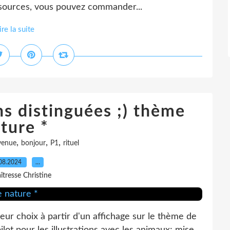
ssources, vous pouvez commander...
ire la suite
ons distinguées ;) thème
ture *
,
,
,
venue
bonjour
P1
rituel
08.2024
…
îtresse Christine
eur choix à partir d'un affichage sur le thème de