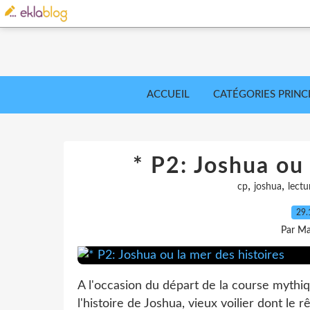
ACCUEIL
CATÉGORIES PRINC
* P2: Joshua ou 
,
,
cp
joshua
lectu
29.
Par Ma
A l'occasion du départ de la course mythi
l'histoire de Joshua, vieux voilier dont le 