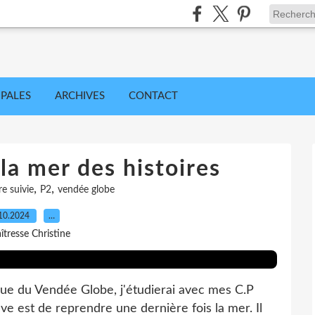
IPALES
ARCHIVES
CONTACT
la mer des histoires
,
,
re suivie
P2
vendée globe
10.2024
…
îtresse Christine
que du Vendée Globe, j'étudierai avec mes C.P
rêve est de reprendre une dernière fois la mer. Il