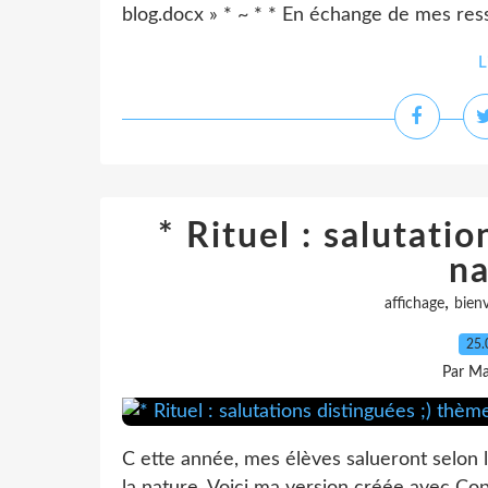
blog.docx » * ~ * * En échange de mes re
L
* Rituel : salutati
na
,
affichage
bien
25.
Par Ma
C ette année, mes élèves salueront selon l