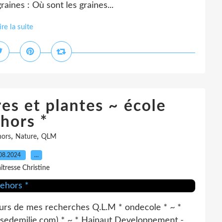
graines : Où sont les graines...
ire la suite
es et plantes ~ école
hors *
,
,
hors
Nature
QLM
08.2024
…
îtresse Christine
cours de mes recherches Q.L.M * ondecole * ~ *
lassedemilie.com) * ~ * Hainaut Developpement -