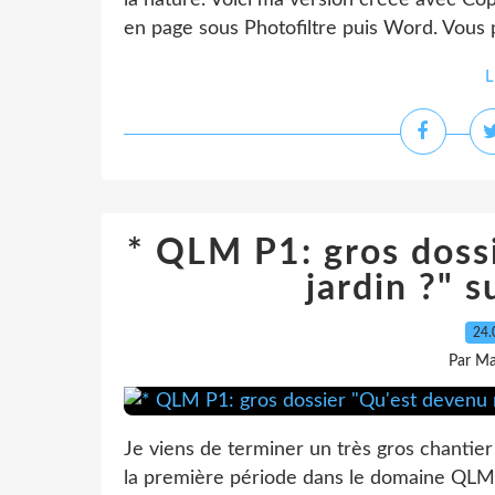
la nature. Voici ma version créée avec Copi
en page sous Photofiltre puis Word. Vous
L
* QLM P1: gros doss
jardin ?" s
24.
Par Ma
Je viens de terminer un très gros chantie
la première période dans le domaine QLM. 