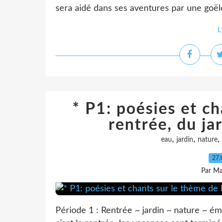
sera aidé dans ses aventures par une goële
L
* P1: poésies et ch
rentrée, du jar
,
,
,
eau
jardin
nature
27.
Par Ma
Période 1 : Rentrée ~ jardin ~ nature ~ é