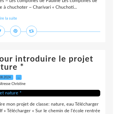
nées ~ Les comptines de Pauline Les comptines de
 à chuchoter ~ Charivari « Chuchoti...
ire la suite
our introduire le projet
ture *
08.2024
…
îtresse Christine
ire mon projet de classe: nature, eau Télécharger
df » Télécharger « Sur le chemin de l'école rentrée