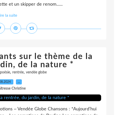
tte et un skipper de renom......
ire la suite
ants sur le thème de la
din, de la nature *
,
,
poésie
rentrée
vendée globe
08.2024
…
îtresse Christine
motions ~ Vendée Globe Chansons : *Aujourd’hui