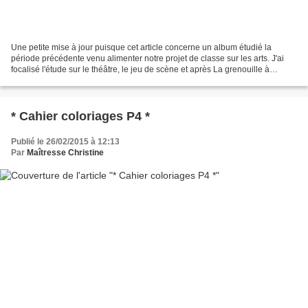
Une petite mise à jour puisque cet article concerne un album étudié la
période précédente venu alimenter notre projet de classe sur les arts. J'ai
focalisé l'étude sur le théâtre, le jeu de scène et après La grenouille à
grande bouche, cet album est venu...
* Cahier coloriages P4 *
Publié le 26/02/2015 à 12:13
Par
Maîtresse Christine