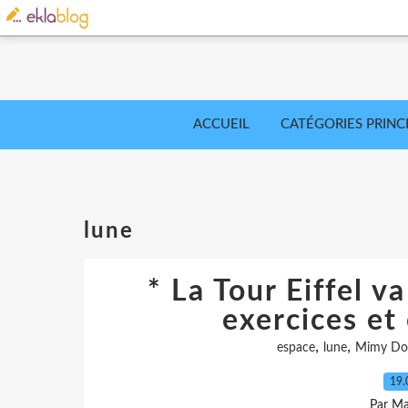
ACCUEIL
CATÉGORIES PRINC
lune
* La Tour Eiffel va
exercices et
,
,
espace
lune
Mimy Do
19.
Par Ma