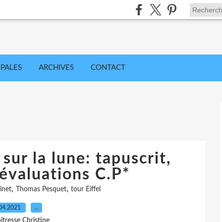
IPALES
ARCHIVES
CONTACT
 sur la lune: tapuscrit,
 évaluations C.P*
,
,
inet
Thomas Pesquet
tour Eiffel
04.2021
…
îtresse Christine