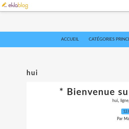
ACCUEIL
CATÉGORIES PRINC
hui
* Bienvenue sur
,
hui
ligne
12.
Par Ma