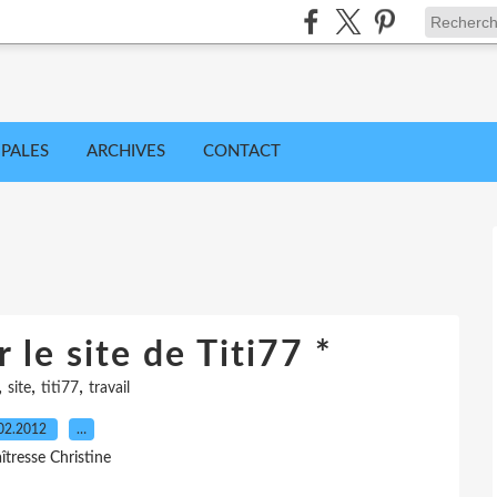
IPALES
ARCHIVES
CONTACT
 le site de Titi77 *
,
,
,
site
titi77
travail
02.2012
…
îtresse Christine