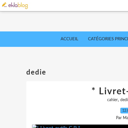
ACCUEIL
CATÉGORIES PRINC
dedie
* Livret
,
cahier
dedi
12.
Par Ma