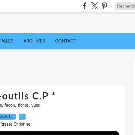
IPALES
ARCHIVES
CONTACT
-outils C.P *
,
,
,
e
facon
fiches
vues
02.2012
…
îtresse Christine