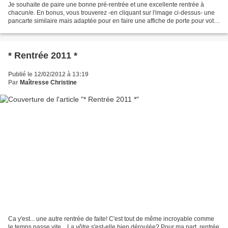
Je souhaite de paire une bonne pré-rentrée et une excellente rentrée à
chacun/e. En bonus, vous trouverez -en cliquant sur l'image ci-dessus- une
pancarte similaire mais adaptée pour en faire une affiche de porte pour votre
classe. Et si vous êtes sages,...
* Rentrée 2011 *
Publié le 12/02/2012 à 13:19
Par
Maîtresse Christine
Ca y'est... une autre rentrée de faite! C'est tout de même incroyable comme
le temps passe vite... La vôtre s'est-elle bien déroulée? Pour ma part, rentrée