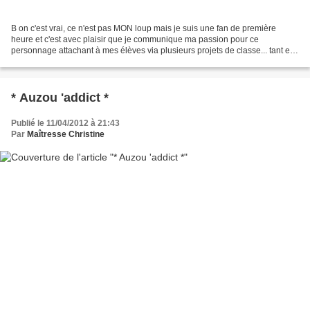
B on c'est vrai, ce n'est pas MON loup mais je suis une fan de première
heure et c'est avec plaisir que je communique ma passion pour ce
personnage attachant à mes élèves via plusieurs projets de classe... tant et
si bien que 4 de mes élèves m'ont rapporté...
* Auzou 'addict *
Publié le 11/04/2012 à 21:43
Par
Maîtresse Christine