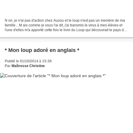
N on, je n'ai pas d'action chez Auzou et le loup n'est pas un membre de ma
famille... M ais comme je vous l'ai dit, j'ai transmis le virus à mes élèves et
l'une d'elles m'a apporté cette fois le livre du Loup qui découvrait le pays des
contes: Un livre...
* Mon loup adoré en anglais *
Publié le 01/10/2014 à 15:39
Par
Maîtresse Christine