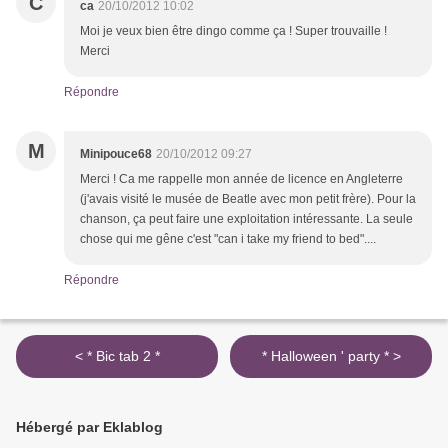
C
ca
20/10/2012 10:02
Moi je veux bien être dingo comme ça ! Super trouvaille !
Merci
Répondre
M
Minipouce68
20/10/2012 09:27
Merci ! Ca me rappelle mon année de licence en Angleterre
(j'avais visité le musée de Beatle avec mon petit frère). Pour la
chanson, ça peut faire une exploitation intéressante. La seule
chose qui me gêne c'est "can i take my friend to bed"....
Répondre
< * Bic tab 2 *
* Halloween ' party * >
Hébergé par Eklablog