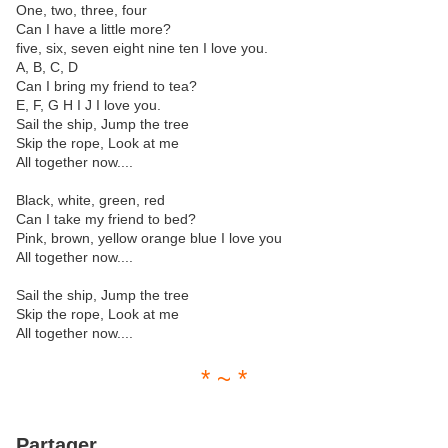
One, two, three, four
Can I have a little more?
five, six, seven eight nine ten I love you.
A, B, C, D
Can I bring my friend to tea?
E, F, G H I J I love you.
Sail the ship, Jump the tree
Skip the rope, Look at me
All together now....
Black, white, green, red
Can I take my friend to bed?
Pink, brown, yellow orange blue I love you
All together now....
Sail the ship, Jump the tree
Skip the rope, Look at me
All together now....
* ~ *
Partager