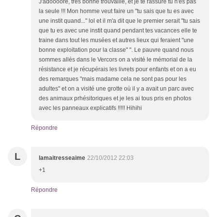
J'adoooore, très bonne trouvaille, et je te rassure tu n'es pas
la seule !!! Mon homme veut faire un "tu sais que tu es avec
une instit quand..." lol et il m'a dit que le premier serait "tu sais
que tu es avec une instit quand pendant tes vacances elle te
traine dans tout les musées et autres lieux qui feraient "une
bonne exploitation pour la classe" ". Le pauvre quand nous
sommes allés dans le Vercors on a visité le mémorial de la
résistance et je récupérais les livrets pour enfants et on a eu
des remarques "mais madame cela ne sont pas pour les
adultes" et on a visité une grotte où il y a avait un parc avec
des animaux prhésitoriques et je les ai tous pris en photos
avec les panneaux explicatifs !!!!! Hihihi
Répondre
L
lamaitresseaime
22/10/2012 22:03
+1
Répondre