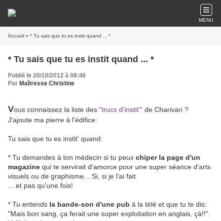
MENU
Accueil
» * Tu sais que tu es instit quand ... *
* Tu sais que tu es instit quand ... *
Publié le 20/10/2012 à 08:46
Par
Maîtresse Christine
V
ous connaissez la liste des
"trucs d'instit'"
de Charivari ?
J'ajoute ma pierre à l'édifice:
Tu sais que tu es instit' quand:
* Tu demandes à ton médecin si tu peux
chiper la page d'un
magazine
qui te servirait d'amorce pour une super séance d'arts
visuels ou de graphisme... Si, si je l'ai fait
... et pas qu'une fois!
* Tu entends
la bande-son d'une pub
à la télé et que tu te dis:
"Mais bon sang, ça ferait une super exploitation en anglais, çà!!".