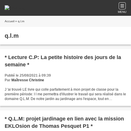
MENU
Accueil
» q.l.m
q.l.m
* Lecture C.P: La petite histoire des jours de la
semaine *
Publié le 25/08/2021 à 09:39
Par
Maîtresse Christine
J 'ai trouvé LE livre qui colle parfaitement à mon projet de classe pour la
première période: I l me permettra d'illustrer le travail qui sera réalisé dans le
domaine Q.L.M: De notre jardin au jardinage ans l'espace, tout en
rebrassant les jours de la...
* Q.L.M: projet jardinage en lien avec la mission
EKLOsion de Thomas Pesquet P1 *