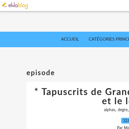
ACCUEIL
CATÉGORIES PRINC
episode
* Tapuscrits de Gran
et le 
,
alphas
degre
12.
Par Ma