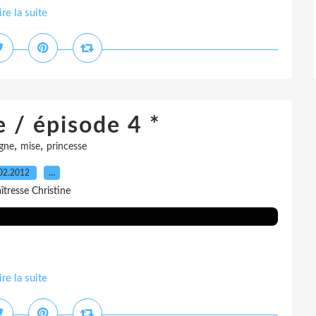
ire la suite
e / épisode 4 *
,
,
igne
mise
princesse
02.2012
…
îtresse Christine
ire la suite