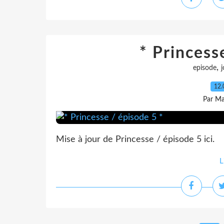
* Princess
,
episode
j
12.
Par Ma
Mise à jour de Princesse / épisode 5 ici.
L