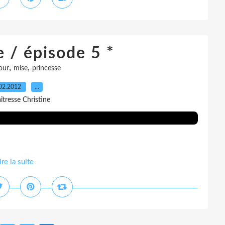
e / épisode 5 *
,
,
our
mise
princesse
02.2012
…
îtresse Christine
ire la suite