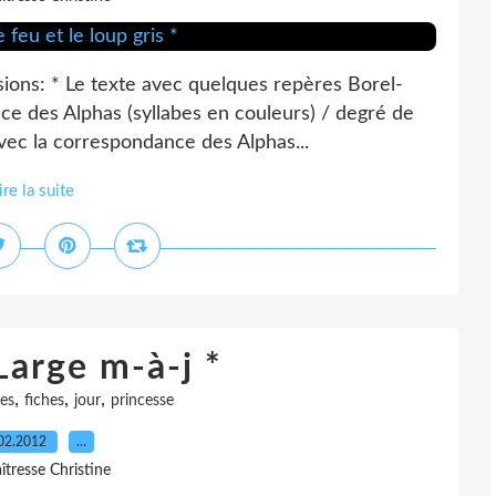
sions: * Le texte avec quelques repères Borel-
ce des Alphas (syllabes en couleurs) / degré de
avec la correspondance des Alphas...
ire la suite
Large m-à-j *
,
,
,
ces
fiches
jour
princesse
02.2012
…
îtresse Christine