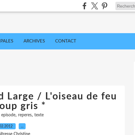
IPALES
ARCHIVES
CONTACT
d Large / L'oiseau de feu
loup gris *
,
,
,
episode
reperes
texte
02.2012
…
îtresse Christine