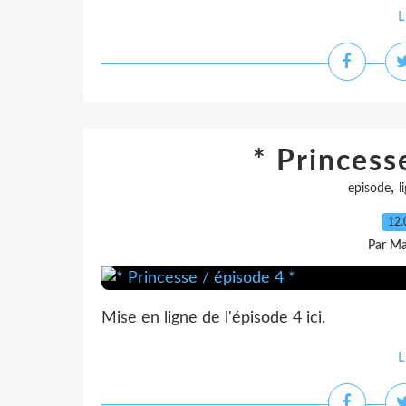
L
* Princess
,
episode
l
12.
Par Ma
Mise en ligne de l'épisode 4 ici.
L