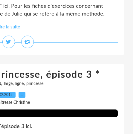
" ici. Pour les fiches d'exercices concernant
cole de Julie qui se réfère à la même méthode.
ire la suite
rincesse, épisode 3 *
,
,
,
d
large
ligne
princesse
02.2012
…
îtresse Christine
épisode 3 ici.