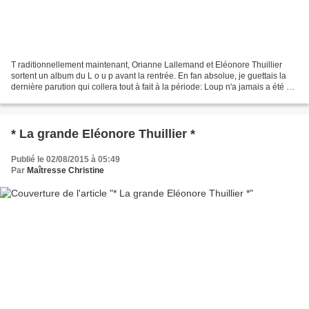
T raditionnellement maintenant, Orianne Lallemand et Eléonore Thuillier
sortent un album du L o u p avant la rentrée. En fan absolue, je guettais la
dernière parution qui collera tout à fait à la période: Loup n'a jamais a été à
l'école et pourtant, il...
* La grande Eléonore Thuillier *
Publié le 02/08/2015 à 05:49
Par
Maîtresse Christine