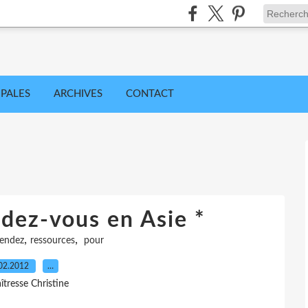
IPALES
ARCHIVES
CONTACT
ndez-vous en Asie *
,
,
rendez
ressources
pour
02.2012
…
îtresse Christine