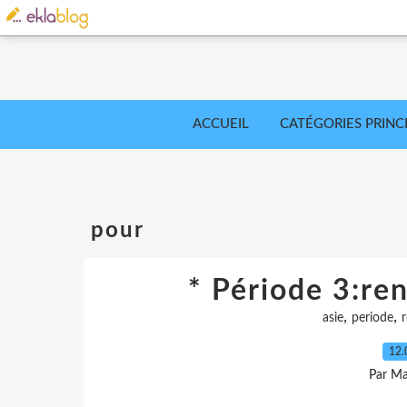
ACCUEIL
CATÉGORIES PRINC
pour
* Période 3:re
,
,
asie
periode
12.
Par Ma