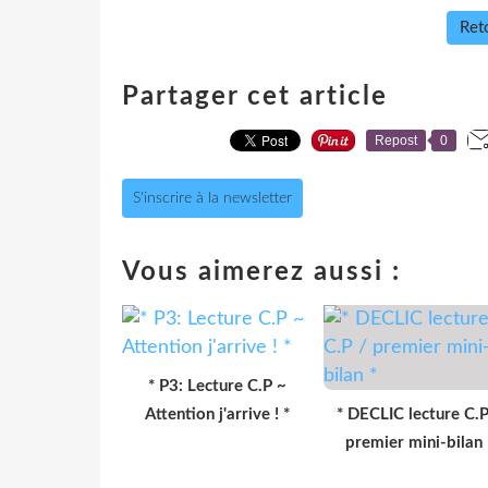
Reto
Partager cet article
Repost
0
S'inscrire à la newsletter
Vous aimerez aussi :
* P3: Lecture C.P ~
Attention j'arrive ! *
* DECLIC lecture C.P
premier mini-bilan 