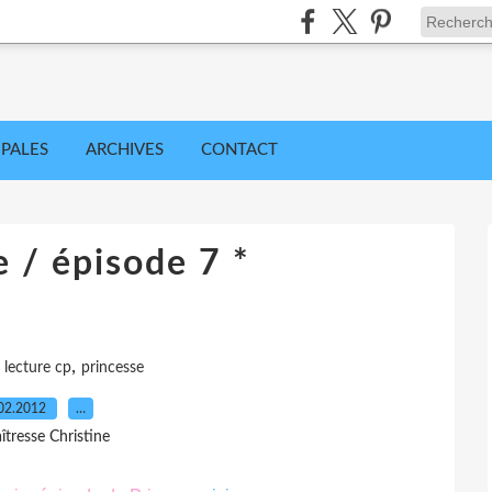
IPALES
ARCHIVES
CONTACT
e / épisode 7 *
,
,
lecture cp
princesse
02.2012
…
îtresse Christine