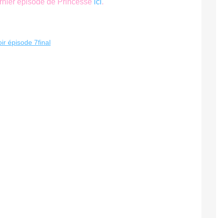
ernier épisode de Princesse
ici
.
oir épisode 7final