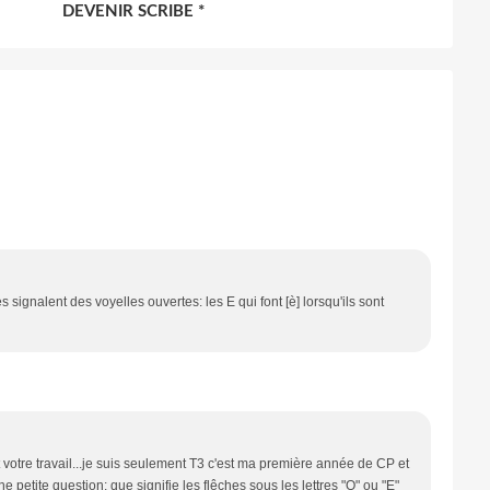
DEVENIR SCRIBE *
 signalent des voyelles ouvertes: les E qui font [è] lorsqu'ils sont
>
t votre travail...je suis seulement T3 c'est ma première année de CP et
ne petite question: que signifie les flêches sous les lettres "O" ou "E"