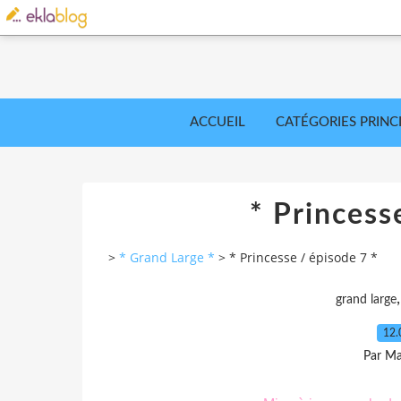
ACCUEIL
CATÉGORIES PRINC
* Princess
>
* Grand Large *
>
* Princesse / épisode 7 *
grand large
12.
Par Ma