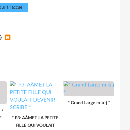
ur à l'accueil
* Grand Large m-à-j *
 /
*
* P3: AÂMET LA PETITE
FILLE QUI VOULAIT