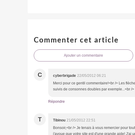
Commenter cet article
Ajouter un commentaire
C
cyberbrigade
22/05/2012 06:21
Merci pour ce gentil commentaire!<br /> Les flèches
suivis de consonnes doubles par exemple...<br /
Répondre
T
Tibinou
21/05/2012 22:51
Bonsoir,<br /> Je tenais à vous remercier pour tou
j'avoue que votre site est d'une grande aide! J'ai u