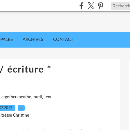
IPALES
ARCHIVES
CONTACT
/ écriture *
,
,
,
ergotherapeuthe
outil
tenu
02.2012
…
îtresse Christine