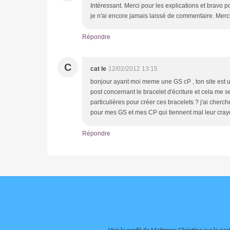
Intéressant. Merci pour les explications et bravo
je n'ai encore jamais laissé de commentaire. Merc
Répondre
C
cat le
12/02/2012 13:15
bonjour ayant moi meme une GS cP , ton site est une
post concernant le bracelet d'écriture et cela me se
particulières pour créer ces bracelets ? j'ai chercher s
pour mes GS et mes CP qui tiennent mal leur crayo
Répondre
Voir le profil de
Maîtresse Christine
sur le por