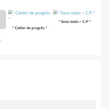
* Sous-main ~ C.P *
* Cahier de progrès *
u