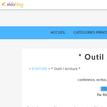
ACCUEIL
CATÉGORIES PRINC
* Outil 
>
ECRITURE
>
* Outil / écriture *
,
conference
ecritur
12.
Par Ma