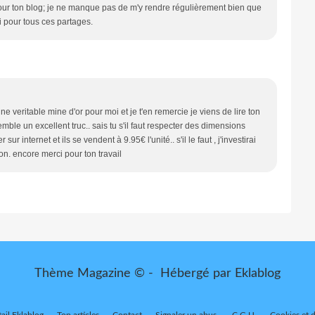
 pour ton blog; je ne manque pas de m'y rendre régulièrement bien que
i pour tous ces partages.
 veritable mine d'or pour moi et je t'en remercie je viens de lire ton
mble un excellent truc.. sais tu s'il faut respecter des dimensions
ur internet et ils se vendent à 9.95€ l'unité.. s'il le faut , j'investirai
n. encore merci pour ton travail
Thème Magazine © - Hébergé par
Eklablog
tail Eklablog
Top articles
Contact
Signaler un abus
C.G.U.
Cookies et 