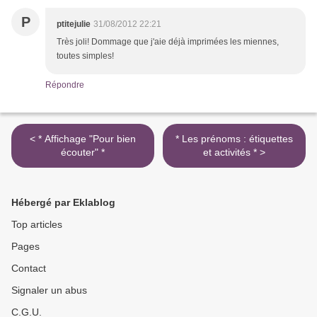
P
ptitejulie
31/08/2012 22:21
Très joli! Dommage que j'aie déjà imprimées les miennes,
toutes simples!
Répondre
< * Affichage "Pour bien
* Les prénoms : étiquettes
écouter" *
et activités * >
Hébergé par Eklablog
Top articles
Pages
Contact
Signaler un abus
C.G.U.