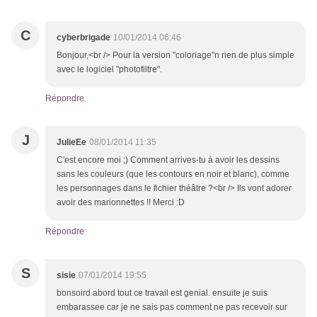
C
cyberbrigade
10/01/2014 06:46
Bonjour,<br /> Pour la version "coloriage"n rien de plus simple
avec le logiciel "photofiltre".
Répondre
J
JulieEe
08/01/2014 11:35
C'est encore moi ;) Comment arrives-tu à avoir les dessins
sans les couleurs (que les contours en noir et blanc), comme
les personnages dans le fichier théâtre ?<br /> Ils vont adorer
avoir des marionnettes !! Merci :D
Répondre
S
sisie
07/01/2014 19:55
bonsoird abord tout ce travail est genial. ensuite je suis
embarassee car je ne sais pas comment ne pas recevoir sur