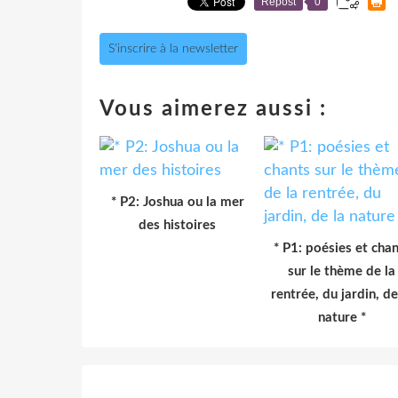
Repost
0
S'inscrire à la newsletter
Vous aimerez aussi :
* P2: Joshua ou la mer
des histoires
* P1: poésies et cha
sur le thème de la
rentrée, du jardin, de
nature *