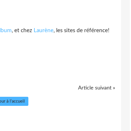
lbum
, et chez
Laurène
, les sites de référence!
Article suivant »
ur à l'accueil