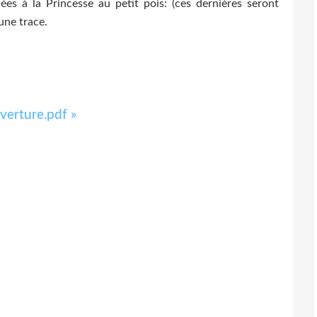
iées à la Princesse au petit pois: (ces dernières seront
une trace.
verture.pdf »