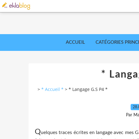
ACCUEIL
CATÉGORIES PRINC
* Langa
>
* Accueil *
>
* Langage G.S P4 *
28.
Par Ma
Q
uelques traces écrites en langage avec mes G.