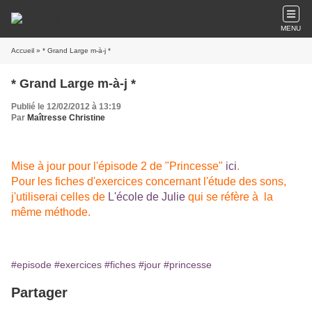
MENU
Accueil
» * Grand Large m-à-j *
* Grand Large m-à-j *
Publié le 12/02/2012 à 13:19
Par
Maîtresse Christine
Mise à jour pour l'épisode 2 de "Princesse"
ici
.
Pour les fiches d'exercices concernant l'étude des sons,
j'utiliserai celles de
L'école de Julie
qui se réfère à la
même méthode.
#episode
#exercices
#fiches
#jour
#princesse
Partager