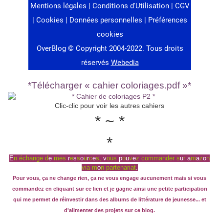
*Télécharger « cahier coloriages.pdf »*
Clic-clic pour voir les autres cahiers
* ~ *
*
E
n
échange
d
e
mes
r
e
s
s
o
u
r
c
e
s,
v
ous
p
o
u
v
e
z
commander
s
u
r
a
m
a
z
o
n
via
m
o
n
partenariat
.
Pour vous, ça ne change rien, ça ne vous engage aucunement mais si vous
commandez en cliquant sur ce lien et je gagne ainsi une petite participation
qui me permet de réinvestir dans des albums de littérature de jeunesse... et
d'alimenter des projets sur ce blog.