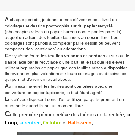
A
chaque période, je donne à mes élèves un petit livret de
coloriages et dessins photocopiés sur du
papier recyclé
(photocopies ratées ou papier bureau donné par les parents)
auquel on adjoint des feuilles destinées au dessin libre. Les
coloriages sont parfois à compléter par le dessin ou peuvent
comporter des "consignes" ou orientations.
C
e système
évite les feuilles volantes et perdues
et surtout
le
gaspillage
par le recyclage d'une part, et le fait que les élèves
utilisent bcp moins de papier que des feuilles mises à disposition.
Ils reviennent plus volontiers sur leurs coloriages ou dessins, ce
qui permet d'avoir un ravail abouti.
A
u niveau matériel, les feuilles sont compilées avec une
couverture en papier tapisserie, le tout étant agrafé.
L
es élèves disposent donc d'un outil sympa qu'ils prennent en
autonomie quand ils ont un moment libre.
C
ette première période relève des thèmes de la rentrée,
le
Loup
,
l
a rentrée
,
Octobre
et
Halloween
;