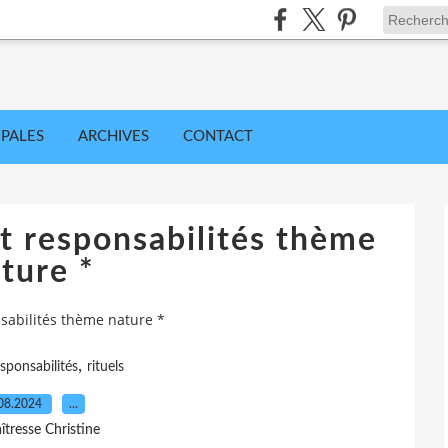
IPALES
ARCHIVES
CONTACT
et responsabilités thème
ture *
nsabilités thème nature *
,
sponsabilités
rituels
08.2024
…
îtresse Christine