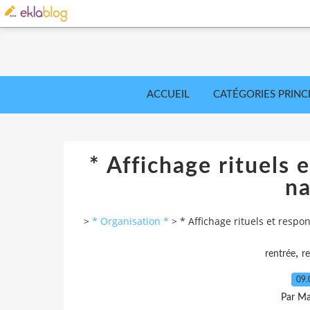
ACCUEIL
CATÉGORIES PRINC
* Affichage rituels 
na
>
* Organisation *
>
* Affichage rituels et respo
,
rentrée
re
09.
Par Ma