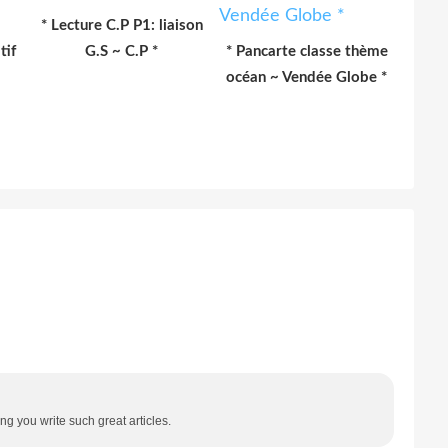
* Lecture C.P P1: liaison
tif
G.S ~ C.P *
* Pancarte classe thème
océan ~ Vendée Globe *
ng you write such great articles.