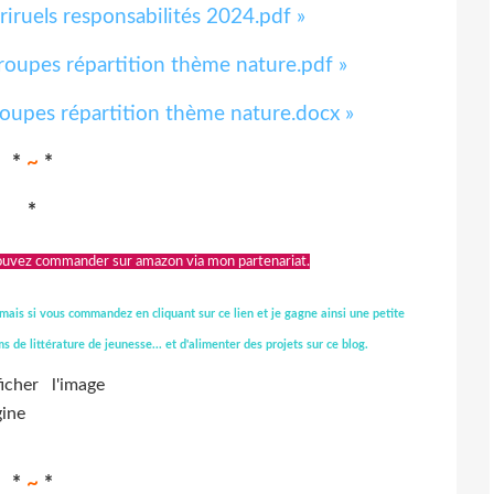
 riruels responsabilités 2024.pdf »
groupes répartition thème nature.pdf »
roupes répartition thème nature.docx »
*
~
*
*
ouvez commander sur amazon via mon partenariat.
ais si vous commandez en cliquant sur ce lien et je gagne ainsi une petite
 de littérature de jeunesse... et d'alimenter des projets sur ce blog.
*
~
*