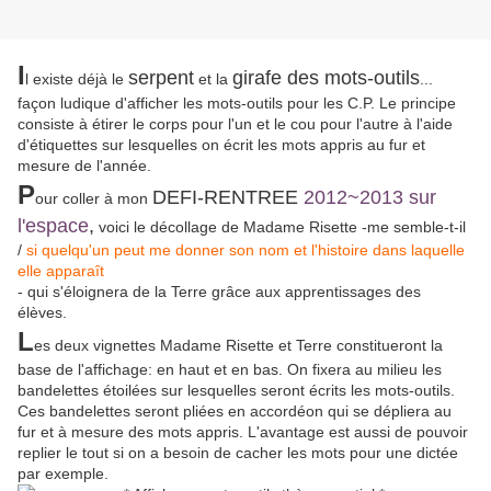
I
serpent
girafe des mots-outils
l existe déjà le
et la
...
façon ludique d'afficher les mots-outils pour les C.P. Le principe
consiste à étirer le corps pour l'un et le cou pour l'autre à l'aide
d'étiquettes sur lesquelles on écrit les mots appris au fur et
mesure de l'année.
P
DEFI-RENTREE
2012~2013 sur
our coller à mon
l'espace
,
voici le décollage de Madame Risette -me semble-t-il
/
si quelqu'un peut me donner son nom et l'histoire dans laquelle
elle apparaît
- qui s'éloignera de la Terre grâce aux apprentissages des
élèves.
L
es deux vignettes Madame Risette et Terre constitueront la
base de l'affichage: en haut et en bas. On fixera au milieu les
bandelettes étoilées sur lesquelles seront écrits les mots-outils.
Ces bandelettes seront pliées en accordéon qui se dépliera au
fur et à mesure des mots appris. L'avantage est aussi de pouvoir
replier le tout si on a besoin de cacher les mots pour une dictée
par exemple.