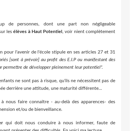
oup de personnes, dont une part non négligeable
sur les
élèves à Haut Potentiel
, voir nient complètement
n pour l'avenir de l'école stipule en ses articles 27 et 31
és [sont à prévoir] au profit des E.I.P ou manifestant des
eur permettre de développer pleinement leur potentiel".
nfants ne sont pas à risque, qu'ils ne nécessitent pas de
e derrière une attitude, une maturité différente...
 à nous faire connaître - au-delà des apparences- des
ension et/ou de bienveillance.
er
qui doit nous conduire à nous informer, faute de
ant présenter des difficultés. En voici ma lecture...