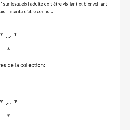
r lesquels l'adulte doit être vigilant et bienveillant
is il mérite d'être connu...
* ~ *
*
res de la collection:
* ~ *
*