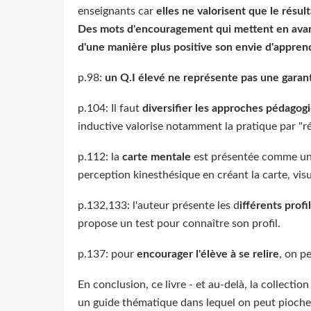
enseignants car
elles ne valorisent que le résu
Des mots d'encouragement qui mettent en avant l
d'une manière plus positive son envie d'appren
p.98:
un Q.I élevé ne représente pas une garant
p.104: Il faut
diversifier les approches pédagog
inductive valorise notamment la pratique par "r
p.112: la
carte mentale
est présentée comme un vé
perception kinesthésique en créant la carte, visue
p.132,133: l'auteur présente les d
ifférents profi
propose un test pour connaître son profil.
p.137: pour
encourager l'élève à se relire
, on p
En conclusion, ce livre - et au-delà, la collectio
un guide thématique dans lequel on peut piocher