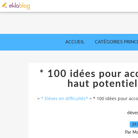
ACCUEIL
CATÉGORIES PRINC
* 100 idées pour ac
haut potentie
>
* Elèves en difficultés*
>
* 100 idées pour acc
élève
24.
Par Ma