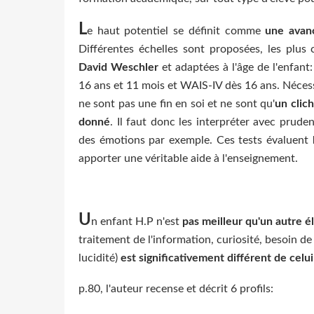
L
e haut potentiel se définit comme
une avanc
Différentes échelles sont proposées, les plus
David Weschler
et adaptées à l'âge de l'enfan
16 ans et 11 mois et WAIS-IV dès 16 ans. Nécessi
ne sont pas une fin en soi et ne sont qu'
un clic
donné
. Il faut donc les interpréter avec prude
des émotions par exemple. Ces tests évaluent
apporter une véritable aide à l'enseignement.
U
n enfant H.P n'est
pas meilleur qu'un autre é
traitement de l'information, curiosité, besoin d
lucidité)
est significativement différent de cel
p.80, l'auteur recense et décrit 6 profils: