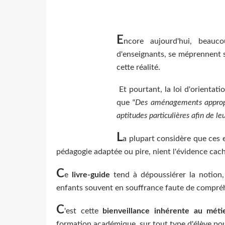
E
ncore aujourd'hui, beauc
d'enseignants, se méprennent 
cette réalité.
Et pourtant, la loi d'orientatio
que
"Des aménagements appropri
aptitudes particulières afin de l
L
a plupart considère que ces e
pédagogie adaptée ou pire, nient l'évidence caché
C
e
livre-guide
tend à dépoussiérer la notion,
enfants souvent en souffrance faute de compréh
C
'est cette
bienveillance inhérente au méti
formation académique, sur tout type d'élève pouv